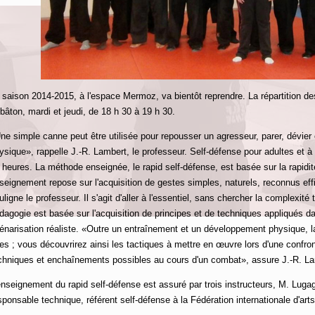
 saison 2014-2015, à l'espace Mermoz, va bientôt reprendre. La répartition des
 bâton, mardi et jeudi, de 18 h 30 à 19 h 30.
ne simple canne peut être utilisée pour repousser un agresseur, parer, dévier e
ysique», rappelle J.-R. Lambert, le professeur. Self-défense pour adultes et à 
 heures. La méthode enseignée, le rapid self-défense, est basée sur la rapidité
seignement repose sur l'acquisition de gestes simples, naturels, reconnus effi
uligne le professeur. Il s'agit d'aller à l'essentiel, sans chercher la complexit
dagogie est basée sur l'acquisition de principes et de techniques appliqués d
énarisation réaliste. «Outre un entraînement et un développement physique, 
es ; vous découvrirez ainsi les tactiques à mettre en œuvre lors d'une confron
chniques et enchaînements possibles au cours d'un combat», assure J.-R. La
enseignement du rapid self-défense est assuré par trois instructeurs, M. Luga
sponsable technique, référent self-défense à la Fédération internationale d'arts