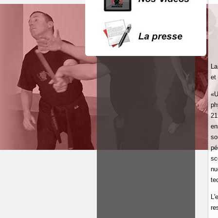
La
et
«U
ph
21
en
so
pé
sc
nu
te
L'
re